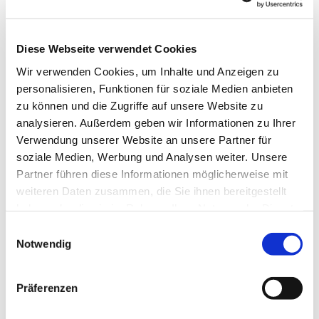
Diese Webseite verwendet Cookies
Wir verwenden Cookies, um Inhalte und Anzeigen zu
Musikgruppen und Kinderchöre
personalisieren, Funktionen für soziale Medien anbieten
in Heiligensee
zu können und die Zugriffe auf unsere Website zu
und Matthias-Claudius
analysieren. Außerdem geben wir Informationen zu Ihrer
Verwendung unserer Website an unsere Partner für
Weiterlesen
soziale Medien, Werbung und Analysen weiter. Unsere
Partner führen diese Informationen möglicherweise mit
weiteren Daten zusammen, die Sie ihnen bereitgestellt
haben oder die sie im Rahmen Ihrer Nutzung der Dienste
gesammelt haben.
E
Notwendig
i
n
w
Präferenzen
i
l