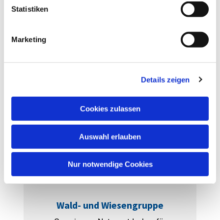
l
Statistiken
i
Jungschar
g
Marketing
Gemeinde Heiligensee
u
n
Weiterlesen
g
Details zeigen
s
a
u
Cookies zulassen
s
w
Auswahl erlauben
a
h
l
Nur notwendige Cookies
Wald- und Wiesengruppe