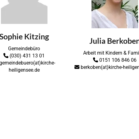
Sophie Kitzing
Julia Berkobe
Gemeindebüro
Arbeit mit Kindern & Fami
(030) 431 13 01

0151 106 846 06

gemeindebuero(at)kirche-
berkoben(at)kirche-heilig

heiligensee.de