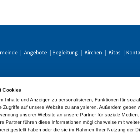
emeinde
|
Angebote
|
Begleitung
|
Kirchen
|
Kitas
|
Kont
Evangelische
Kirchengemeinden
t Cookies
Berlin-Heiligensee, Konradshöhe-Tegelort und Matthias-Claudius
 Inhalte und Anzeigen zu personalisieren, Funktionen für sozia
e Zugriffe auf unsere Website zu analysieren. Außerdem geben w
rwendung unserer Website an unsere Partner für soziale Medien
re Partner führen diese Informationen möglicherweise mit weite
ereitgestellt haben oder die sie im Rahmen Ihrer Nutzung der D
Impressum
Datenschutzerklärung