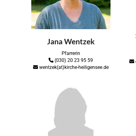
Jana Wentzek
Pfarrerin
(030) 20 23 95 59


wentzek(at)kirche-heiligensee.de
