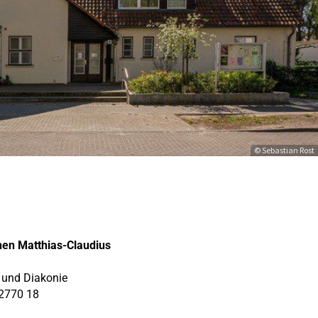
© Sebastian Rost
hen Matthias-Claudius
e und Diakonie
2770 18