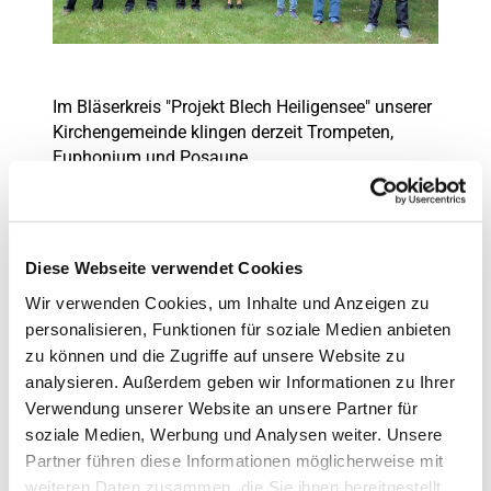
Im Bläserkreis "Projekt Blech Heiligensee" unserer
Kirchengemeinde klingen derzeit Trompeten,
Euphonium und Posaune.
Wir treffen uns derzeit, wie der Name sagt,
projektbezogen und nur nach Absprache
dienstags um 19.00 Uhr zum Proben in der
Waldkirche.
Diese Webseite verwendet Cookies
Wir verwenden Cookies, um Inhalte und Anzeigen zu
Uns verbindet die Freude an der Musik und der
personalisieren, Funktionen für soziale Medien anbieten
Spaß am gemeinsamen Spiel
zu können und die Zugriffe auf unsere Website zu
- das Repertoire erstreckt sich über alle
analysieren. Außerdem geben wir Informationen zu Ihrer
Stilepochen von alter Musik bis hin zur Moderne.
Verwendung unserer Website an unsere Partner für
Blechbläser/innen jeden Alters sind herzlich in
soziale Medien, Werbung und Analysen weiter. Unsere
unseren Kreis zum gemeinsamen Musizieren
eingeladen.
Partner führen diese Informationen möglicherweise mit
weiteren Daten zusammen, die Sie ihnen bereitgestellt