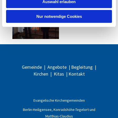
Auswahl erlauben
a
h
l
Nur notwendige Cookies
Gemeinde
|
Angebote
|
Begleitung
|
Kirchen
|
Kitas
|
Kontakt
Evangelische
Kirchengemeinden
Berlin-Heiligensee, Konradshöhe-Tegelort und
Matthias-Claudius