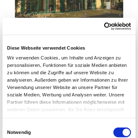
Beatestraße 29a
13505 Berlin
Diese Webseite verwendet Cookies
Im Gemeindezentrum stehen Räume zur
Wir verwenden Cookies, um Inhalte und Anzeigen zu
Vermietung bzw. Nutzung zur Verfügung.
personalisieren, Funktionen für soziale Medien anbieten
Anfragen bitte an das Gemeindebüro der Ev.
zu können und die Zugriffe auf unsere Website zu
Kirchengemeinde Konradshöhe-Tegelort
analysieren. Außerdem geben wir Informationen zu Ihrer
Telefon: 030 - 436 717 86
Verwendung unserer Website an unsere Partner für
soziale Medien, Werbung und Analysen weiter. Unsere
Im Juni 2005 wurde der „Altenhof" Tegelort in der
Partner führen diese Informationen möglicherweise mit
Beatestraße 29a als genossenschaftliches Projekt
weiteren Daten zusammen, die Sie ihnen bereitgestellt
mit 23 seniorengerechten Wohnungen und dem
haben oder die sie im Rahmen Ihrer Nutzung der Dienste
Gemeindezentrum Tegelort eingeweiht. Das
gesammelt haben.
E
Gemeindezentrum umfasst einen großen Saal für
Notwendig
i
bis zu 75 Personen. Dazu gehören eine voll