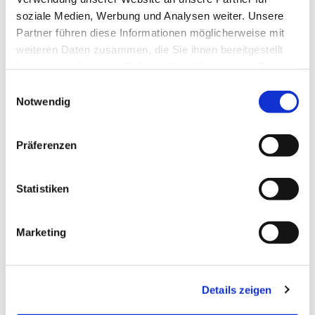
Weiterlesen
soziale Medien, Werbung und Analysen weiter. Unsere
Partner führen diese Informationen möglicherweise mit
weiteren Daten zusammen, die Sie ihnen bereitgestellt
haben oder die sie im Rahmen Ihrer Nutzung der Dienste
gesammelt haben.
E
Notwendig
i
n
w
Präferenzen
i
l
l
Statistiken
i
Tonaufnahmen
g
Marketing
vokaler und instrumentaler Musik
u
n
Weiterlesen
g
Details zeigen
s
a