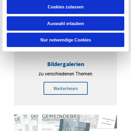
u
Cookies zulassen
s
w
Auswahl erlauben
a
h
l
Nur notwendige Cookies
Bildergalerien
zu verschiedenen Themen
Weiterlesen