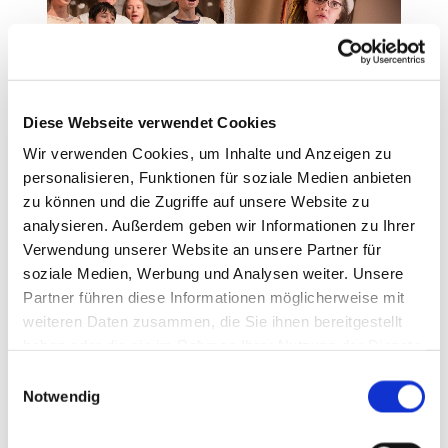
Diese Webseite verwendet Cookies
Wir verwenden Cookies, um Inhalte und Anzeigen zu
personalisieren, Funktionen für soziale Medien anbieten
zu können und die Zugriffe auf unsere Website zu
analysieren. Außerdem geben wir Informationen zu Ihrer
Verwendung unserer Website an unsere Partner für
soziale Medien, Werbung und Analysen weiter. Unsere
Partner führen diese Informationen möglicherweise mit
weiteren Daten zusammen, die Sie ihnen bereitgestellt
haben oder die sie im Rahmen Ihrer Nutzung der Dienste
Krippenspiel der Kinder- und

gesammelt haben.
E
Jugendkantorei 2017
Notwendig
i
n
w