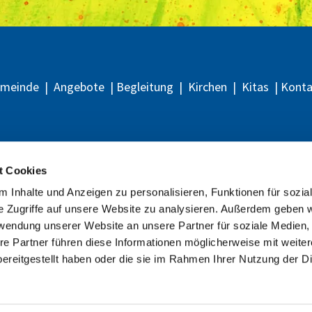
emeinde
|
Angebote
|
Begleitung
|
Kirchen
|
Kitas
|
Kont
Evangelische
Kirchengemeinden
t Cookies
Berlin-Heiligensee, Konradshöhe-Tegelort und Matthias-Claudius
 Inhalte und Anzeigen zu personalisieren, Funktionen für sozia
e Zugriffe auf unsere Website zu analysieren. Außerdem geben w
rwendung unserer Website an unsere Partner für soziale Medien
re Partner führen diese Informationen möglicherweise mit weite
ereitgestellt haben oder die sie im Rahmen Ihrer Nutzung der D
Impressum
Datenschutzerklärung
Impressum
Datenschutzerklärung
ChurchDesk-Login